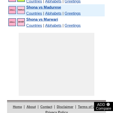
Countries
|
Alphabets
|
Greetings
Shona vs Madurese
Countries
|
Alphabets
|
Greetings
Shona vs Marwari
Countries
|
Alphabets
|
Greetings
⊕
ADD
|
|
|
|
|
Home
About
Contact
Disclaimer
Terms of Use
Compare
Privacy Policy