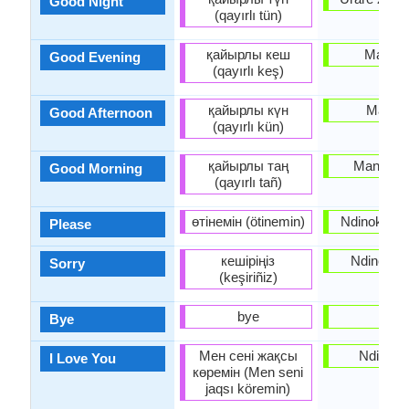
Good Night
(qayırlı tün)
қайырлы кеш
Manhe
Good Evening
(qayırlı keş)
қайырлы күн
Masika
Good Afternoon
(qayırlı kün)
қайырлы таң
Mangwan
Good Morning
(qayırlı tañ)
өтінемін (ötinemin)
Ndinokumb
Please
кешіріңіз
Ndineur
Sorry
(keşiriñiz)
bye
bye
Bye
Мен сені жақсы
Ndinoku
I Love You
көремін (Men seni
jaqsı köremin)